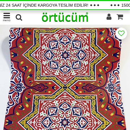
4 SAAT İÇİNDE KARGOYA TESLİM EDİLİR! ✦✦✦
✦✦✦ 1500 TL Ü
menü