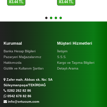
83.44 TL
83.44 TL
Kurumsal
Müşteri Hizmetleri
Banka Hesap Bilgileri
İletişim
Pazaryeri Mağazalarımız
S.S.S.
Hakkımızda
Kargo ve Taşıma Bilgileri
Gizlilik ve Kullanım Şartları
Detaylı Arama
Zafer mah. Abbas sk. No: 5A
Süleymanpaşa/TEKİRDAĞ
0282 262 82 86
0542 678 82 86
info@ortucum.com