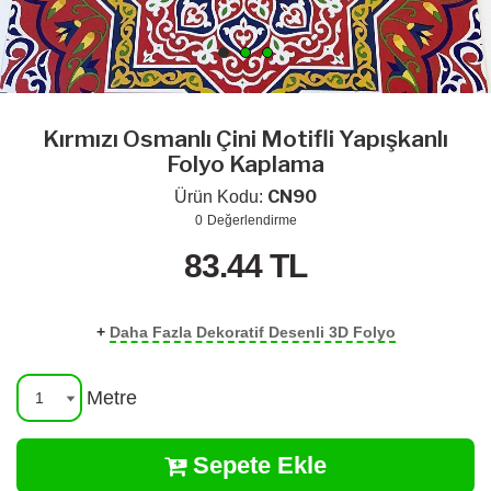
Kırmızı Osmanlı Çini Motifli Yapışkanlı
Folyo Kaplama
CN90
Ürün Kodu:
0
Değerlendirme
83.44
TL
+
Daha Fazla Dekoratif Desenli 3D Folyo
Metre
Sepete Ekle