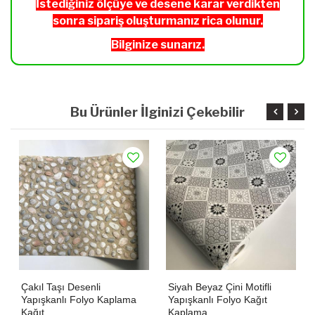
İstediğiniz ölçüye ve desene karar verdikten
sonra sipariş oluşturmanız rica olunur.
Bilginize sunarız.
Bu Ürünler İlginizi Çekebilir
Çakıl Taşı Desenli
Siyah Beyaz Çini Motifli
Yapışkanlı Folyo Kaplama
Yapışkanlı Folyo Kağıt
Kağıt
Kaplama