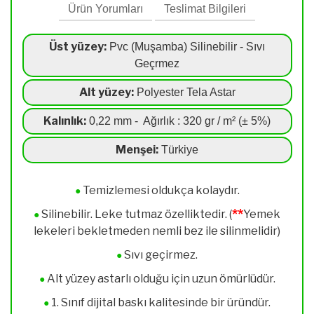
Ürün Yorumları
Teslimat Bilgileri
Üst yüzey:
Pvc (Muşamba) Silinebilir - Sıvı
Geçrmez
Alt yüzey:
Polyester Tela Astar
Kalınlık:
0,22 mm - Ağırlık : 320 gr / m² (± 5%)
Menşei:
Türkiye
Temizlemesi oldukça kolaydır.
●
**
Silinebilir. Leke tutmaz özelliktedir. (
Yemek
●
lekeleri bekletmeden nemli bez ile silinmelidir)
Sıvı geçirmez.
●
Alt yüzey astarlı olduğu için uzun ömürlüdür.
●
1. Sınıf dijital baskı kalitesinde bir üründür.
●