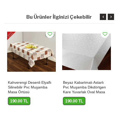
Bu Ürünler İlginizi Çekebilir
Kahverengi Desenli Elyaflı
Beyaz Kabartmalı Astarlı
Silinebilir Pvc Muşamba
Pvc Muşamba Dikdörtgen
Masa Örtüsü
Kare Yuvarlak Oval Masa
Örtüsü
190.00 TL
190.00 TL