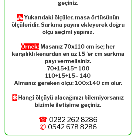
geçiniz.
⁂
Yukarıdaki ölçüler, masa örtüsünün
ölçüleridir. Sarkma payını ekleyerek doğru
ölçü seçimi yapınız.
Örnek:
Masanız 70x110 cm ise; her
karşılıklı kenardan en az 15 'er cm sarkma
payı vermelisiniz.
70+15+15= 100
110+15+15= 140
Almanız gereken ölçü: 100x140 cm olur.
✱
Hangi ölçüyü alacağınızı bilemiyorsanız
bizimle iletişime geçiniz.
☎
0282 262 8286
✆
0542 678 8286