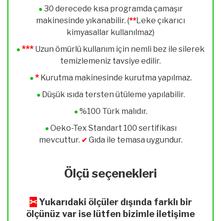
30 derecede kısa programda çamaşır
●
makinesinde yıkanabilir. (
**
Leke çıkarıcı
kimyasallar kullanılmaz)
***
Uzun ömürlü kullanım için nemli bez ile silerek
●
temizlemeniz tavsiye edilir.
*
Kurutma makinesinde kurutma yapılmaz.
●
Düşük ısıda tersten ütüleme yapılabilir.
●
%100 Türk
malıdır.
●
Oeko-Tex Standart 100 sertifikası
●
mevcuttur.
Gıda ile temasa uygundur.
✔
Ölçü seçenekleri
✂
Yukarıdaki ölçüler dışında farklı bir
ölçünüz var ise lütfen bizimle iletişime