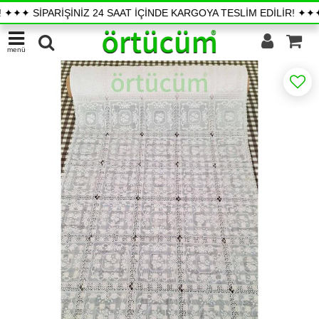
✦✦ SİPARİŞİNİZ 24 SAAT İÇİNDE KARGOYA TESLİM EDİLİR! ✦✦✦
menü