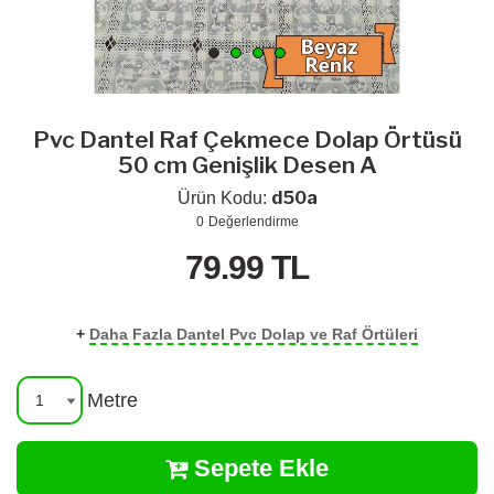
Pvc Dantel Raf Çekmece Dolap Örtüsü
50 cm Genişlik Desen A
d50a
Ürün Kodu:
0
Değerlendirme
79.99
TL
+
Daha Fazla Dantel Pvc Dolap ve Raf Örtüleri
Metre
Sepete Ekle