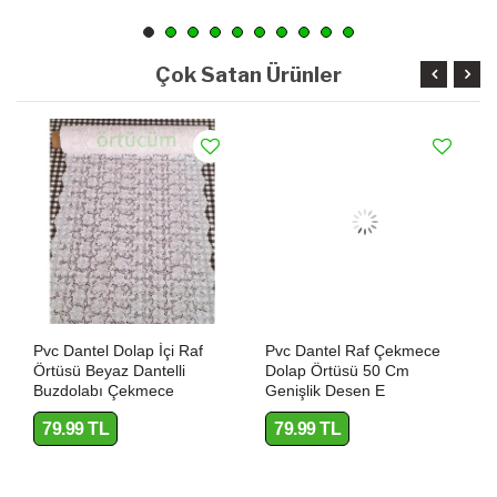
Çok Satan Ürünler
Pvc Dantel Dolap İçi Raf
Pvc Dantel Raf Çekmece
Örtüsü Beyaz Dantelli
Dolap Örtüsü 50 Cm
Buzdolabı Çekmece
Genişlik Desen E
Kaymaz Mutfak Sehpa Çok
79.99 TL
79.99 TL
Amaçlı G