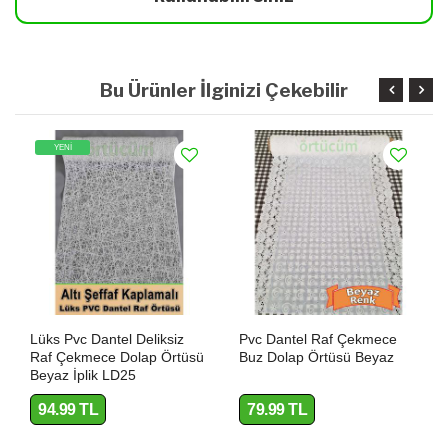
Bu Ürünler İlginizi Çekebilir
YENİ
Lüks Pvc Dantel Deliksiz
Pvc Dantel Raf Çekmece
Raf Çekmece Dolap Örtüsü
Buz Dolap Örtüsü Beyaz
Beyaz İplik LD25
94.99 TL
79.99 TL